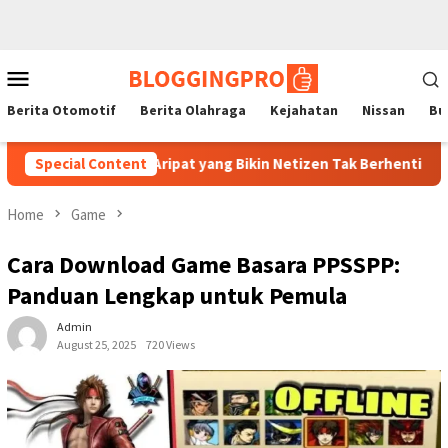
Skip
Mobile
to
Menu
content
Berita Otomotif
Berita Olahraga
Kejahatan
Nissan
Bu
cher dan Aripat yang Bikin Netizen Tak Berhenti Mengucapkan Wow
Special Content
Home
Game
Cara Download Game Basara PPSSPP:
Panduan Lengkap untuk Pemula
Admin
August 25, 2025
720 Views