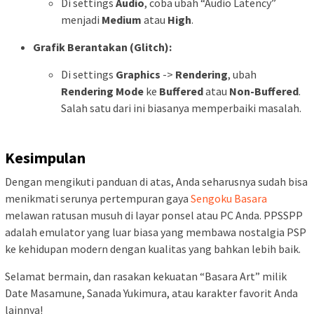
Di settings
Audio
, coba ubah “Audio Latency”
menjadi
Medium
atau
High
.
Grafik Berantakan (Glitch):
Di settings
Graphics
->
Rendering
, ubah
Rendering Mode
ke
Buffered
atau
Non-Buffered
.
Salah satu dari ini biasanya memperbaiki masalah.
Kesimpulan
Dengan mengikuti panduan di atas, Anda seharusnya sudah bisa
menikmati serunya pertempuran gaya
Sengoku Basara
melawan ratusan musuh di layar ponsel atau PC Anda. PPSSPP
adalah emulator yang luar biasa yang membawa nostalgia PSP
ke kehidupan modern dengan kualitas yang bahkan lebih baik.
Selamat bermain, dan rasakan kekuatan “Basara Art” milik
Date Masamune, Sanada Yukimura, atau karakter favorit Anda
lainnya!