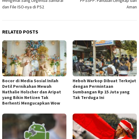
Mengenal Sang Legenda Samurai
PPSSPP: Panduan Lengkap dan
dan File ISO-nya di PS2
Aman
RELATED POSTS
Bocor di Media Sosial Inilah
Heboh Warkop Dibuat Terkejut
Detil Pernikahan Mewah
dengan Permintaan
Nathalie Holscher dan Aripat
Sumbangan Rp 15 Juta yang
yang Bikin Netizen Tak
Tak Terduga Ini
Berhenti Mengucapkan Wow