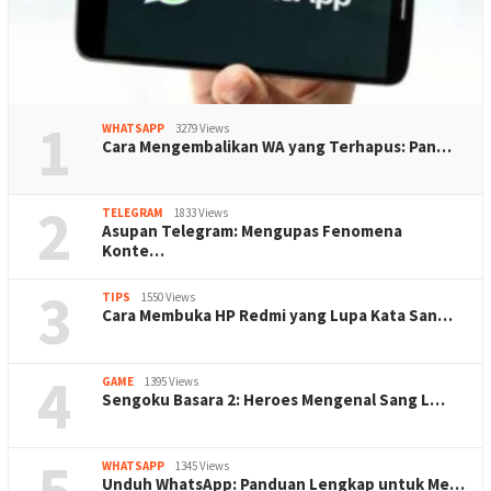
1
WHATSAPP
3279 Views
Cara Mengembalikan WA yang Terhapus: Pan…
2
TELEGRAM
1833 Views
Asupan Telegram: Mengupas Fenomena
Konte…
3
TIPS
1550 Views
Cara Membuka HP Redmi yang Lupa Kata San…
4
GAME
1395 Views
Sengoku Basara 2: Heroes Mengenal Sang L…
5
WHATSAPP
1345 Views
Unduh WhatsApp: Panduan Lengkap untuk Me…